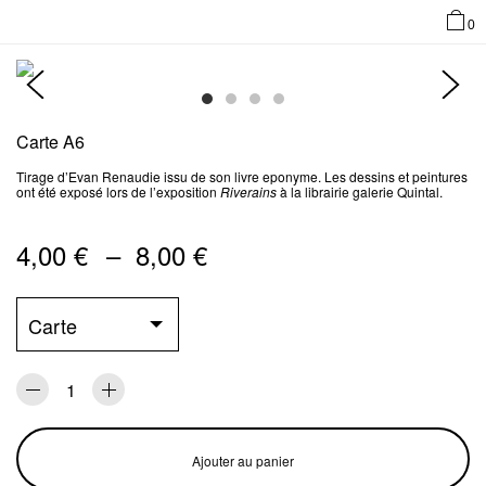
0
Carte A6
Tirage d’Evan Renaudie issu de son livre eponyme. Les dessins et peintures
ont été exposé lors de l’exposition
Riverains
à la librairie galerie Quintal.
Plage
4,00
€
–
8,00
€
de
prix :
Carte
4,00 €
à
8,00 €
Ajouter au panier