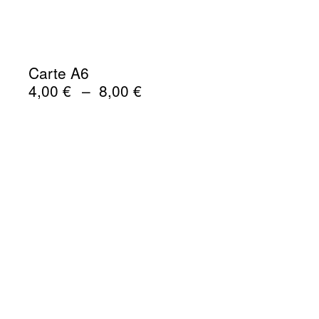
Carte A6
Plage
4,00
€
–
8,00
€
de
prix :
4,00 €
à
8,00 €