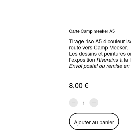
Carte Camp meeker A5
Tirage riso A5 4 couleur is
route vers Camp Meeker.
Les dessins et peintures o
l’exposition
à la l
Riverains
Envoi postal ou remise en 
8,00
€
quantité
de
Carte
Ajouter au panier
Camp
meeker